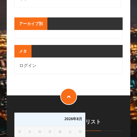
アーカイブ別
メタ
ログイン
2026年8月
リスト
月
火
水
木
金
土
日