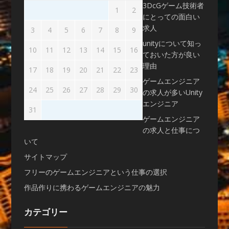
3DcGゲーム技術者
1
2
にとっての面白い
求人
3
4
5
6
7
8
9
unityについて知っ
10
11
12
13
14
15
16
ておいた方が良い
理由
17
18
19
20
21
22
23
ゲームエンジニア
24
25
26
27
28
29
30
の求人が多いUnity
エンジニア
31
ゲームエンジニア
の求人と仕事につ
いて
サイトマップ
フリーのゲームエンジニアという仕事の選択
作品作りに携わるゲームエンジニアの魅力
カテゴリー