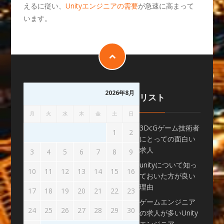
えるに従い、
Unityエンジニアの需要
が急速に高まって
います。
2026年8月
リスト
月
火
水
木
金
土
日
3DcGゲーム技術者
1
2
にとっての面白い
求人
3
4
5
6
7
8
9
unityについて知っ
10
11
12
13
14
15
16
ておいた方が良い
理由
17
18
19
20
21
22
23
ゲームエンジニア
24
25
26
27
28
29
30
の求人が多いUnity
エンジニア